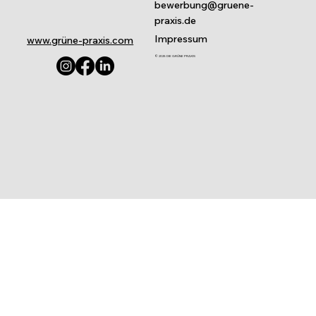
Wohin mit Amalgam, Röntgenchemie und Co?
DIE GRÜNE PR
Redaktion
November 2024
3. Auflage
Melanie Kleinert
Herausgeber
Julia Baumgart
DIE GRÜNE PRAXIS
Lars Kroupa
Bismarckstr. 83
10627 Berlin
bewerbung@gruene-
praxis.de
Impressum
www.grüne-praxis.com
© 2025 DIE GRÜNE PRAXIS