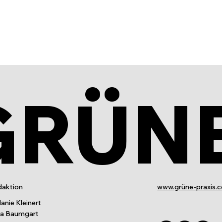
GRÜN
aktion
www.grüne-praxis.
anie Kleinert
ia Baumgart