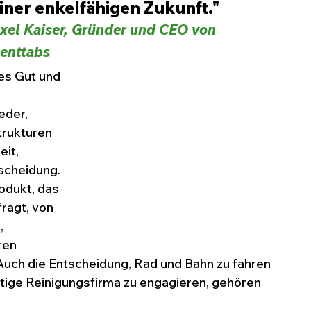
iner enkelfähigen Zukunft."
xel Kaiser, Gründer und CEO von 
enttabs
es Gut und 
eder, 
trukturen 
it, 
scheidung. 
odukt, das 
ragt, von 
 
ren 
ch die Entscheidung, Rad und Bahn zu fahren 
tige Reinigungsfirma zu engagieren, gehören 