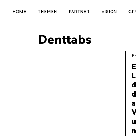
HOME
THEMEN
PARTNER
VISION
GR
Denttabs
"
E
L
d
d
a
V
u
n