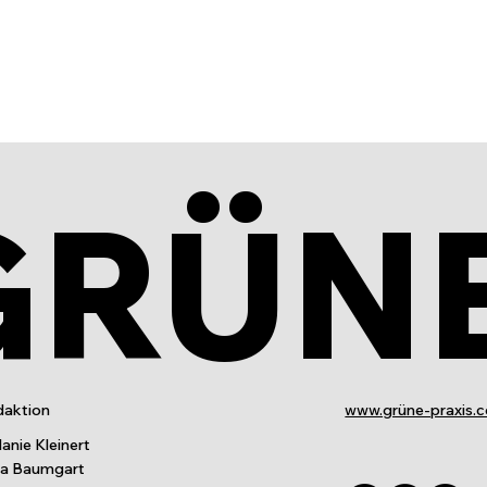
GRÜN
aktion
www.grüne-praxis.
anie Kleinert
ia Baumgart