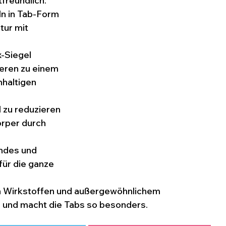
reundlich: 
n in Tab-Form 
tur mit 
-Siegel 
rieren zu einem 
haltigen 
l zu reduzieren 
rper durch 
ndes und 
ür die ganze 
en Wirkstoffen und außergewöhnlichem 
 und macht die Tabs so besonders.