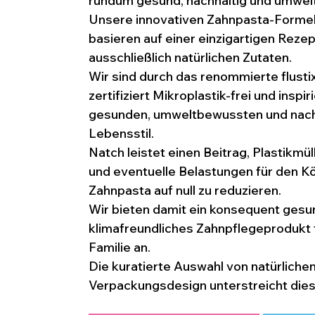
rundum gesund, nachhaltig und umweltf
Unsere innovativen Zahnpasta-Formel
basieren auf einer einzigartigen Rezep
ausschließlich natürlichen Zutaten. 
Wir sind durch das renommierte flustix
zertifiziert Mikroplastik-frei und inspi
gesunden, umweltbewussten und nach
Lebensstil.
Natch leistet einen Beitrag, Plastikmül
und eventuelle Belastungen für den Kö
Zahnpasta auf null zu reduzieren. 
Wir bieten damit ein konsequent gesu
klimafreundliches Zahnpflegeprodukt f
Familie an. 
Die kuratierte Auswahl von natürlich
Verpackungsdesign unterstreicht dies