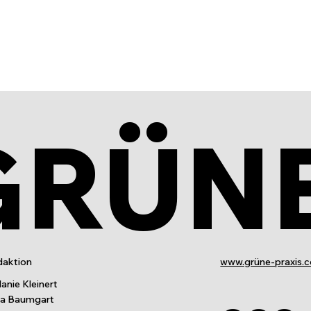
GRÜN
aktion
www.grüne-praxis.
anie Kleinert
ia Baumgart